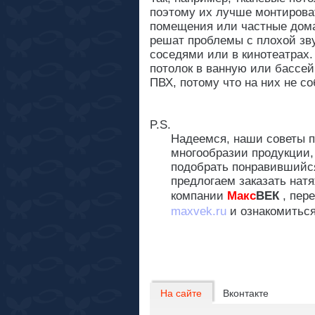
поэтому их лучше монтирова
помещения или частные дома
решат проблемы с плохой зв
соседями или в кинотеатрах.
потолок в ванную или бассей
ПВХ, потому что на них не со
P.S.
Надеемся, наши советы п
многообразии продукции,
подобрать
понравившийся
предлогаем заказать нат
компании
Макс
ВЕК
, пер
maxvek.ru
и ознакомитьс
На сайте
Вконтакте