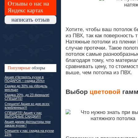
Отзывы о нас на
Яндекс картах
написать отзыв
Хотите, чтобы ваш потолок 
из ПВХ, так как поверхность 
Натяжные потолки из пленки
случае протечки. Такое поло
потолок самые разнообразны
благодаря тому, что материал
сравнивать цену, то стоимост
Популярные
обзоры
выше, чем потолка из ПВХ.
Акция «Четверть кухни в
ПОДАРОК – скидка 25%»
Скидки до 30% на «Модель
месяца»
Выбор
цветовой
гам
Скидка 20%, до 23 февраля!
СПЕШИТЕ!
Спешите! Акция ко дню всех
влюбленных!!!
СПЕШИТЕ! Акция у нас
ВЫГОДНЫЕ СКИДКИ!!!
Акция дарим фотошторы при
заказе кухни !
Спешите у нас скидка на кухни
15%