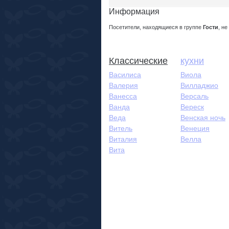
Информация
Посетители, находящиеся в группе
Гости
, н
Классические
кухни
Василиса
Виола
Валерия
Вилладжио
Ванесса
Версаль
Ванда
Вереск
Веда
Венская ночь
Витель
Венеция
Виталия
Велла
Вита