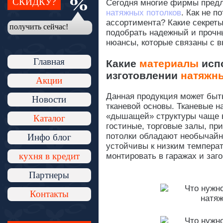
СКИДКУ?
Сегодня многие фирмы предл
натяжных потолков
. Как не п
ассортимента? Какие секреты
получить сейчас!
подобрать надежный и прочн
нюансы, которые связаны с в
Главная
Какие
материалы
исп
изготовлении
натяжн
Акции
Данная продукция может быть
Новости
тканевой основы. Тканевые н
«дышащей» структуры чаще в
Каталог
гостиные, торговые залы, пр
потолки обладают необычайно
Инфо блог
устойчивы к низким темпера
кухня в кредит
монтировать в гаражах и заг
Партнеры
Контакты