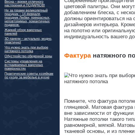
Современные производители 
Весна – время отличного
настроения и ПОДАРКОВ!
цветовой палитры. Они могут
Не за горами великолепный
добавлением блеска, с неско
праздник – 14 февраля,
праздник Любви, прекрасных,
должны ориентироваться на 
неповторимых, романтичных
дизайнеров интерьера. Кроме
подарков.
на полотно или оригинальную
Жаркий обзор варочных
панелей
индивидуальность вашего до
3D панели – актуально, модно,
практично!
Что нужно знать при выборе
натяжного потолка
Фактура
натяжного по
Обустройство обеденной зоны
Системы управления на
встраиваемых варочных
поверхностях
Практические советы хозяйкам
по уходу за мебелью в кухне
Помните, что фактура потол
глянцевой. Матовая фактура
вне зависимости от функции
Натяжные потолки такого тип
равномерной, мягкой. Матовы
тканевой основы, и из пленк